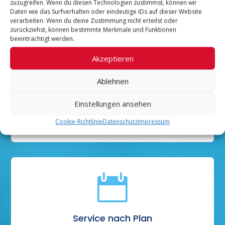
Wir verstehen worum es
zuzugreifen. Wenn du diesen Technologien zustimmst, können wir
Daten wie das Surfverhalten oder eindeutige IDs auf dieser Website
geht
verarbeiten. Wenn du deine Zustimmung nicht erteilst oder
zurückziehst, können bestimmte Merkmale und Funktionen
beeinträchtigt werden.
Akzeptieren

Ablehnen
Einstellungen ansehen
Qualifizierte Experten
Cookie-Richtlinie
Datenschutz
Impressum

Service nach Plan