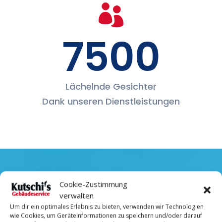

7500
Lächelnde Gesichter
Dank unseren Dienstleistungen
Cookie-Zustimmung
Warum Sie sich für uns entscheiden
verwalten
sollten
Um dir ein optimales Erlebnis zu bieten, verwenden wir Technologien
wie Cookies, um Geräteinformationen zu speichern und/oder darauf