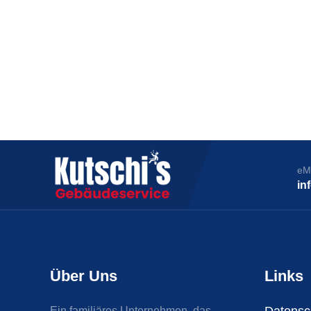
Kutschis
eM
in
Über Uns
Links
Ein familiäres Unternehmen, das